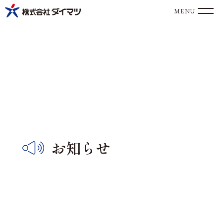
MENU
お
知
ら
せ