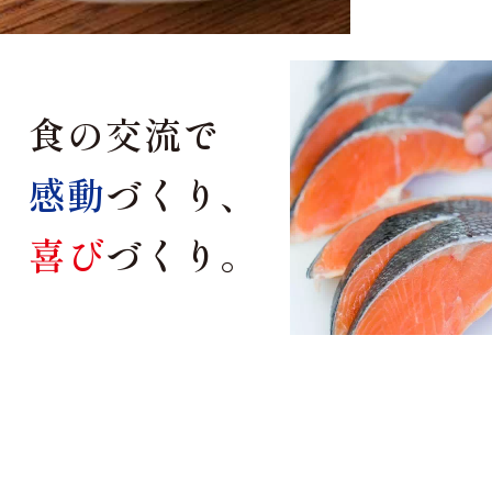
食
の
交
流
で
感
動
づ
く
り、
喜
び
づ
く
り。