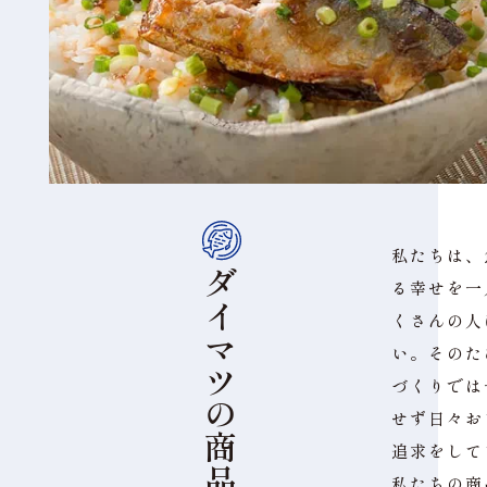
私たちは、
ダ
る幸せを一
イ
くさんの人
マ
い。そのた
ツ
づくりでは
の
せず日々お
商
追求をして
品
私たちの商